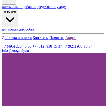
витамины и добавки
средства по уходу
игрушки
для кошек
для собак
Доставка и оплата
Контакты
Новинки
Акции
+7 (495) 226-45-00
+7 (812) 938-15-37
+7 (921) 938-15-37
info@zoogeniy.ru