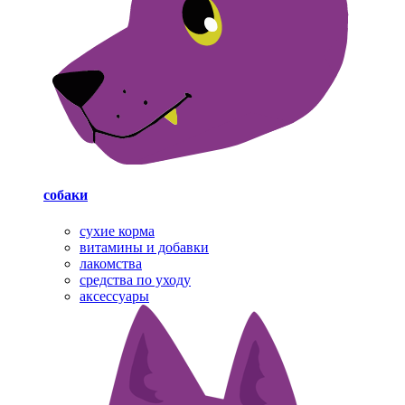
собаки
cухие корма
витамины и добавки
лакомства
средства по уходу
аксессуары