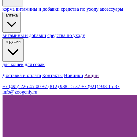
корма
витамины и добавки
средства по уходу
аксессуары
аптека
витамины и добавки
средства по уходу
игрушки
для кошек
для собак
Доставка и оплата
Контакты
Новинки
Акции
+7 (495) 226-45-00
+7 (812) 938-15-37
+7 (921) 938-15-37
info@zoogeniy.ru