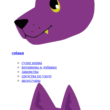
собаки
cухие корма
витамины и добавки
лакомства
средства по уходу
аксессуары