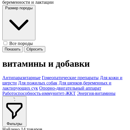
беременности и лактации
Размер породы
Все породы
витамины и добавки
Антипаразитарные
Гомеопатические препараты
Для кожи и
шерсти
Для пожилых собак
Для щенков,беременных и
лактирующих сук
Опорно-двигательный аппарат
Работоспособность-иммунитет-ЖКТ
Энергия-витамины
';
Фильтры
Найдено
14
товаров