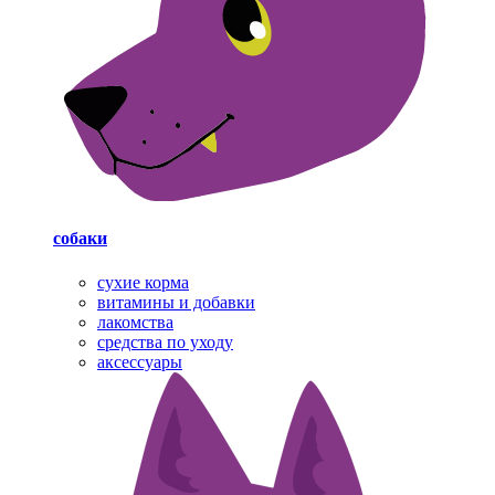
собаки
cухие корма
витамины и добавки
лакомства
средства по уходу
аксессуары