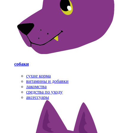
собаки
cухие корма
витамины и добавки
лакомства
средства по уходу
аксессуары