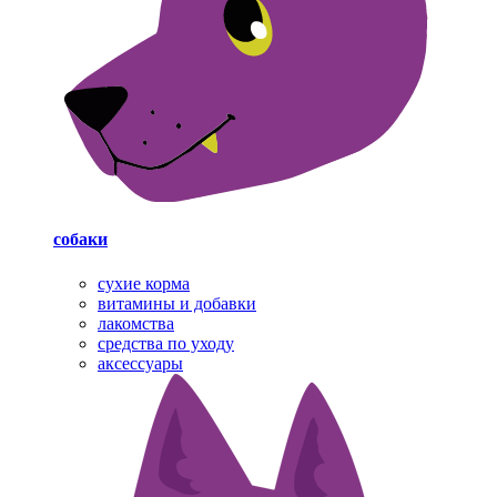
собаки
cухие корма
витамины и добавки
лакомства
средства по уходу
аксессуары